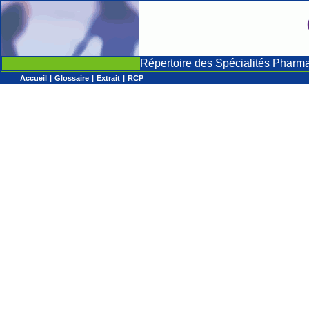
Répertoire des Spécialités Pharm
Accueil
|
Glossaire
|
Extrait
|
RCP