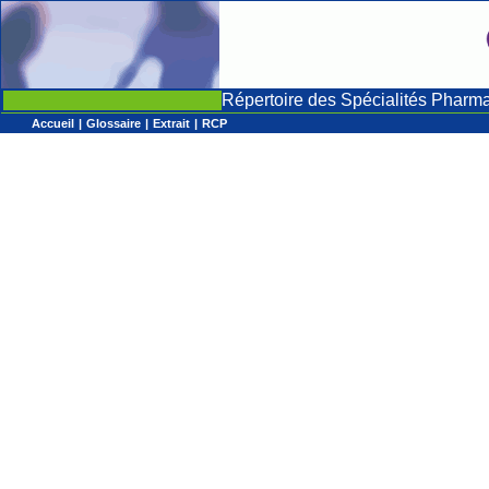
Répertoire des Spécialités Pharm
Accueil
|
Glossaire
|
Extrait
|
RCP