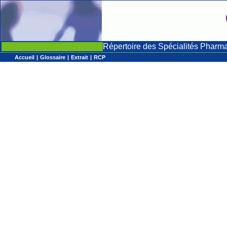
Répertoire des Spécialités Pharm
Accueil
|
Glossaire
|
Extrait
|
RCP