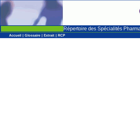
Répertoire des Spécialités Pharm
Accueil
|
Glossaire
|
Extrait
|
RCP