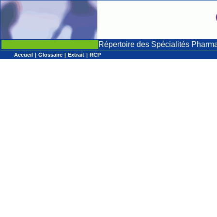
Répertoire des Spécialités Pharm
Accueil
|
Glossaire
|
Extrait
|
RCP