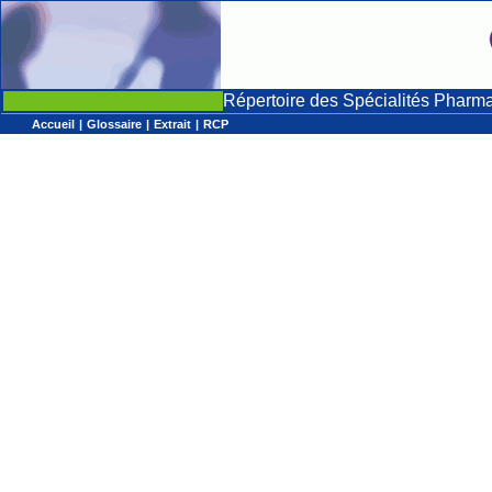
Répertoire des Spécialités Pharm
Accueil
|
Glossaire
|
Extrait
|
RCP