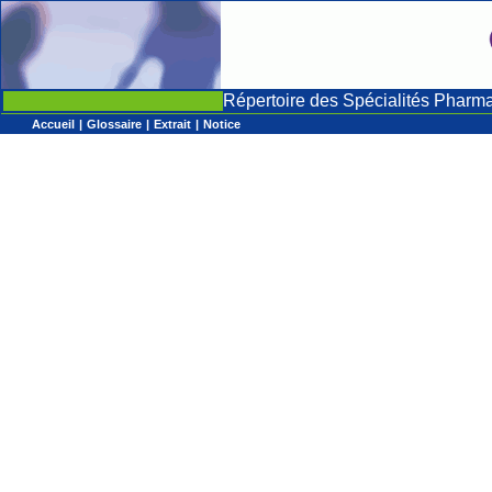
Répertoire des Spécialités Pharm
Accueil
|
Glossaire
|
Extrait
|
Notice