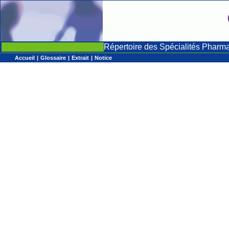
Répertoire des Spécialités Pharm
Accueil
|
Glossaire
|
Extrait
|
Notice