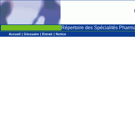
Répertoire des Spécialités Pharm
Accueil
|
Glossaire
|
Extrait
|
Notice