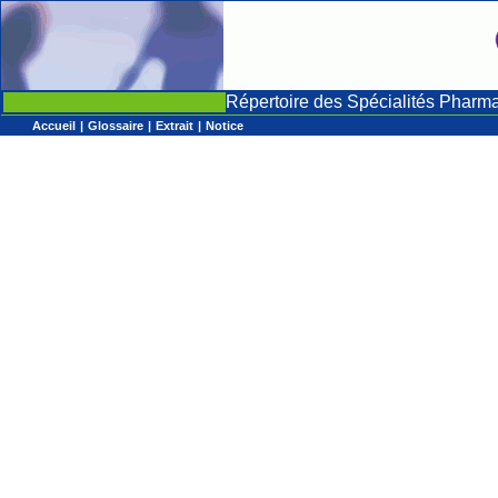
Répertoire des Spécialités Pharm
Accueil
|
Glossaire
|
Extrait
|
Notice