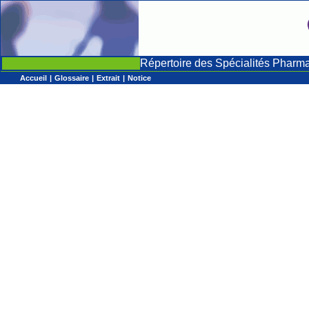
Répertoire des Spécialités Pharm
Accueil
|
Glossaire
|
Extrait
|
Notice