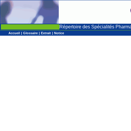
Répertoire des Spécialités Pharm
Accueil
|
Glossaire
|
Extrait
|
Notice