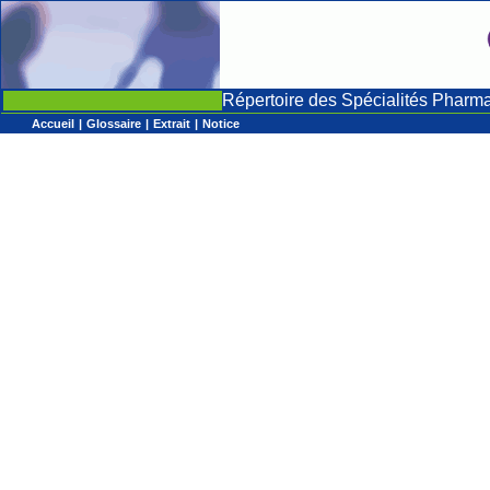
Répertoire des Spécialités Pharm
Accueil
|
Glossaire
|
Extrait
|
Notice