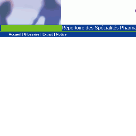
Répertoire des Spécialités Pharm
Accueil
|
Glossaire
|
Extrait
|
Notice