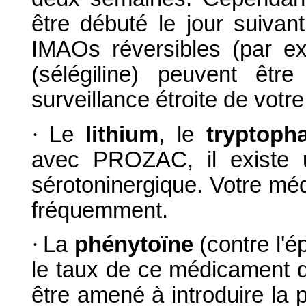
être débuté le jour suivant
IMAOs réversibles (par 
(sélégiline) peuvent êt
surveillance étroite de votr
·
Le
lithium
, le
tryptoph
avec PROZAC, il existe 
sérotoninergique. Votre méd
fréquemment.
·
La
phénytoïne
(contre l'é
le taux de ce médicament d
être amené à introduire la