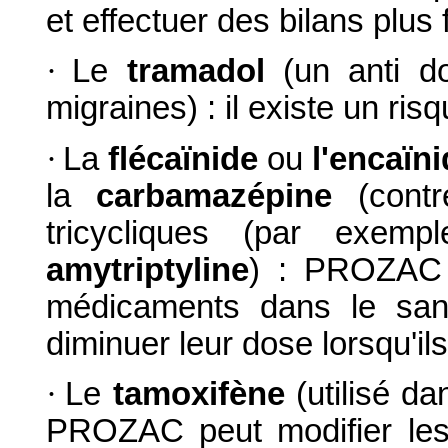
et effectuer des bilans plu
·
Le
tramadol
(un anti d
migraines) : il existe un ri
·
La
flécaïnide
ou
l'encaïn
la
carbamazépine
(contre
tricycliques (par exem
amytriptyline
) : PROZAC 
médicaments dans le sang
diminuer leur dose lorsqu'
·
Le
tamoxifène
(utilisé da
PROZAC peut modifier les