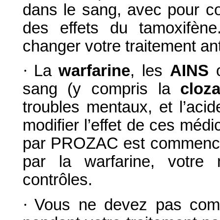
dans le sang, avec pour c
des effets du tamoxifèn
changer votre traitement an
·
La
warfarine
, les
AINS
o
sang (y compris la
cloz
troubles mentaux, et l’aci
modifier l’effet de ces médi
par PROZAC est commencé o
par la warfarine, votre 
contrôles.
·
Vous ne devez pas com