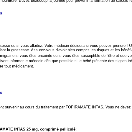
urriture. Buvez beaucoup la journée pour prévenir la formation de calculs
es
ossesse ou si vous allaitez. Votre médecin décidera si vous pouvez prendre
nt la grossesse. Assurez-vous d'avoir bien compris les risques et les bénéf
raine si vous êtes enceinte ou si vous êtes susceptible de l'être et que vous
ent informer le médecin dès que possible si le bébé présente des signes inh
re tout médicament.
es
vent survenir au cours du traitement par TOPIRAMATE INTAS. Vous ne devez pa
AMATE INTAS 25 mg, comprimé pelliculé: