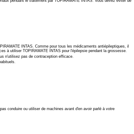
 rénaux pendant le traitement par TOPIRAMATE INTAS. Vous devez éviter de
 TOPIRAMATE INTAS. Comme pour tous les médicaments antiépileptiques, il
ices à utiliser TOPIRAMATE INTAS pour l'épilepsie pendant la grossesse.
 n'utilisez pas de contraception efficace.
abituels.
s conduire ou utiliser de machines avant d'en avoir parlé à votre