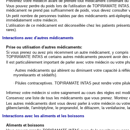
Prévenez votre médecin avant de prendre tout médicament contenant d
Vous pouvez perdre du poids lors de l'utilisation de TOPIRAMATE INTAS. V
médicament ne prend pas suffisamment de poids, vous devez consulter 
Un petit nombre de personnes traitées par des médicaments anti-épilep
immédiatement votre médecin.
L’utilisation de ce médicament est déconseillée chez les patients présen
rares).
Interactions avec d'autres médicaments
Prise ou utilisation d'autres médicaments:
Si vous prenez ou avez pris récemment un autre médicament, y compris 
TOPIRAMATE INTAS et certains autres médicaments peuvent avoir des eff
Il est particulièrement important de parler avec votre médecin ou votre p
·
Autres médicaments qui altèrent ou diminuent votre capacité à réfl
myorelaxants et sédatifs).
·
Pilules contraceptives. TOPIRAMATE INTAS peut rendre votre pilule
Informez votre médecin si votre saignement au cours des règles est mod
Conservez une liste de tous les médicaments que vous prenez. Montrez c
Les autres médicaments dont vous devez parler à votre médecin ou votre pha
glibenclamide, l'amitriptyline, le propranolol, le diltiazem, la venlafaxine, la
Interactions avec les aliments et les boissons
Aliments et boissons