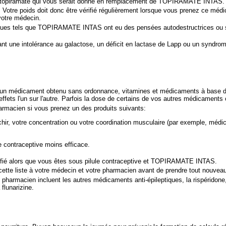
u topiramate qui vous serait donné en remplacement de TOPIRAMATE INTAS.
otre poids doit donc être vérifié régulièrement lorsque vous prenez ce médic
votre médecin.
tiques tels que TOPIRAMATE INTAS ont eu des pensées autodestructrices ou 
tant une intolérance au galactose, un déficit en lactase de Lapp ou un syndr
un médicament obtenu sans ordonnance, vitamines et médicaments à base de 
ets l'un sur l'autre. Parfois la dose de certains de vos autres médicame
harmacien si vous prenez un des produits suivants:
échir, votre concentration ou votre coordination musculaire (par exemple, m
 contraceptive moins efficace.
ifié alors que vous êtes sous pilule contraceptive et TOPIRAMATE INTAS.
ette liste à votre médecin et votre pharmacien avant de prendre tout nouve
rmacien incluent les autres médicaments anti-épileptiques, la rispéridone, le 
 flunarizine.