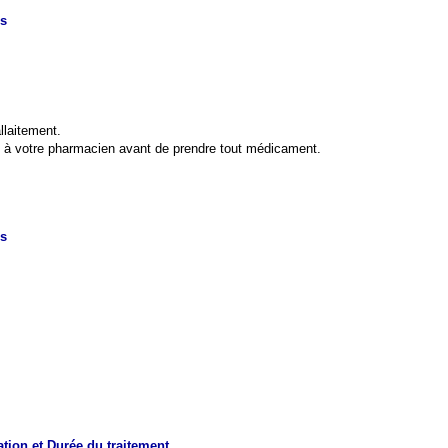
es
llaitement.
u à votre pharmacien avant de prendre tout médicament.
es
tion et Durée du traitement