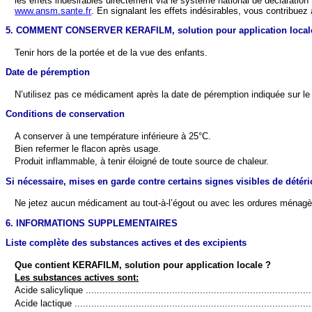
les effets indésirables directement via le système national de déclaration
www.ansm.sante.fr
. En signalant les effets indésirables, vous contribuez
5. COMMENT CONSERVER KERAFILM, solution pour application local
Tenir hors de la portée et de la vue des enfants.
Date de péremption
N’utilisez pas ce médicament après la date de péremption indiquée sur le
Conditions de conservation
A conserver à une température inférieure à 25°C.
Bien refermer le flacon après usage.
Produit inflammable, à tenir éloigné de toute source de chaleur.
Si nécessaire, mises en garde contre certains signes visibles de détéri
Ne jetez aucun médicament au tout-à-l’égout ou avec les ordures ménagè
6. INFORMATIONS SUPPLEMENTAIRES
Liste complète des substances actives et des excipients
Que contient KERAFILM, solution pour application locale ?
Les substances actives sont:
Acide salicylique .................................................................................
Acide lactique .....................................................................................