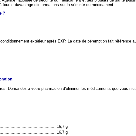
: Agence nationale de sécurité du médicament et des produits de santé (Ansm
 à fournir davantage d’informations sur la sécurité du médicament.
e ?
 conditionnement extérieur après EXP. La date de péremption fait référence au
oration
res. Demandez à votre pharmacien d’éliminer les médicaments que vous n’util
.............................................. 16,7 g
.............................................. 16,7 g