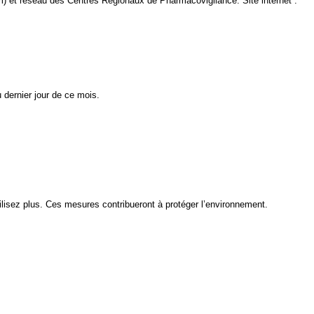
) et réseau des Centres Régionaux de Pharmacovigilance. Site internet :
 dernier jour de ce mois.
isez plus. Ces mesures contribueront à protéger l’environnement.