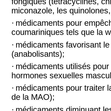
fongiques (tétracyclines, c
miconazole, les quinolones,
·
médicaments pour empêche
coumariniques tels que la w
·
médicaments favorisant l
(anabolisants);
·
médicaments utilisés pour l
hormones sexuelles mascul
·
médicaments pour traiter la
de la MAO);
·
médicaments diminuant les