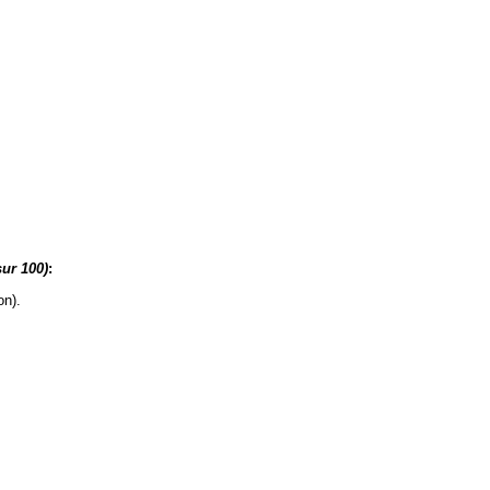
sur 100)
:
on).