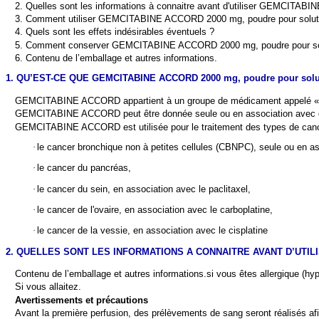
2. Quelles sont les informations à connaitre avant d'utiliser GEMCITAB
3. Comment utiliser GEMCITABINE ACCORD 2000 mg, poudre pour solutio
4. Quels sont les effets indésirables éventuels ?
5. Comment conserver GEMCITABINE ACCORD 2000 mg, poudre pour solu
6. Contenu de l’emballage et autres informations.
1. QU’EST-CE QUE GEMCITABINE ACCORD 2000 mg, poudre pour solut
GEMCITABINE ACCORD
appartient à un groupe de médicament appelé «c
GEMCITABINE ACCORD peut être donnée seule ou en association avec d'a
GEMCITABINE ACCORD est utilisée pour le traitement des types de canc
·
le cancer bronchique non à petites cellules (CBNPC), seule ou en ass
·
le cancer du pancréas,
·
le cancer du sein, en association avec le paclitaxel,
·
le cancer de l'ovaire, en association avec le carboplatine,
·
le cancer de la vessie, en
association avec le cisplatine
2. QUELLES SONT LES INFORMATIONS A CONNAITRE AVANT D’UTILISE
Contenu de l’emballage et autres informations.
si vous êtes allergique (h
Si vous allaitez.
Avertissements et précautions
Avant la première perfusion, des prélèvements de sang seront réalisés afi