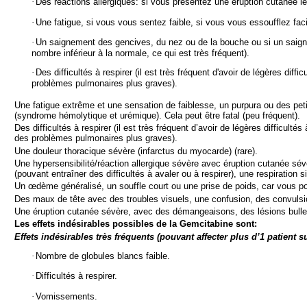
·
Des réactions allergiques: si vous présentez une éruption cutanée lé
·
Une fatigue, si vous vous sentez faible, si vous vous essoufflez fac
·
Un saignement des gencives, du nez ou de la bouche ou si un saigne
nombre inférieur à la normale, ce qui est très fréquent).
·
Des difficultés à respirer (il est très fréquent d'avoir de légères d
problèmes pulmonaires plus graves).
Une fatigue extrême et une sensation de faiblesse, un purpura ou des petit
(syndrome hémolytique et urémique). Cela peut être fatal (peu fréquent).
Des difficultés à respirer (il est très fréquent d’avoir de légères diffi
des problèmes pulmonaires plus graves).
Une douleur thoracique sévère (infarctus du myocarde) (rare).
Une hypersensibilité/réaction allergique sévère avec éruption cutanée sé
(pouvant entraîner des difficultés à avaler ou à respirer), une respiratio
Un œdème généralisé, un souffle court ou une prise de poids, car vous pourr
Des maux de tête avec des troubles visuels, une confusion, des convulsion
Une éruption cutanée sévère, avec des démangeaisons, des lésions bulle
Les effets indésirables possibles de la Gemcitabine sont:
Effets indésirables très fréquents (pouvant affecter plus d’1 patient s
·
Nombre de globules blancs faible.
·
Difficultés à respirer.
·
Vomissements.