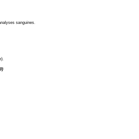
analyses sanguines.
).
0)