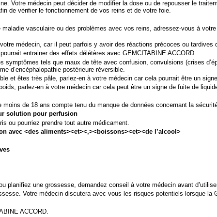
. Votre médecin peut décider de modifier la dose ou de repousser le traitemen
n de vérifier le fonctionnement de vos reins et de votre foie.
 maladie vasculaire
ou des problèmes avec vos reins, adressez-vous à votre 
 votre médecin, car il peut parfois y avoir des réactions précoces ou tardives 
pourrait entrainer des effets délétères avec
GEMCITABINE ACCORD.
s symptômes tels que maux de tête avec confusion, convulsions (crises d’ép
drome d’encéphalopathie postérieure réversible.
ble et êtes très pâle
, parlez-en à votre médecin car cela
pourrait être un sign
ids, parlez-en à votre médecin car cela peut être un signe de fuite de liquide
e moins de 18 ans compte tenu du manque de données concernant la sécurité d
 solution pour perfusion
s ou pourriez prendre tout autre médicament.
n avec <des aliments><et><,><boissons><et><de l’alcool>
ives
 ou planifiez une grossesse, demandez conseil à votre
médecin avant d’utilis
ossesse. Votre médecin discutera avec vous les risques potentiels lorsqu
MCITABINE ACCORD.