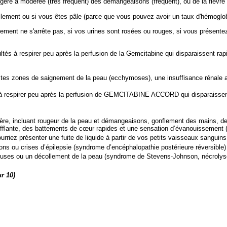
gère à modérée (très fréquent) des démangeaisons (fréquent), ou de la fièvre (
ilement ou si vous êtes pâle (parce que vous pouvez avoir un taux d'hémoglobin
ment ne s'arrête pas, si vos urines sont rosées ou rouges, si vous présente
ifficultés à respirer peu après la perfusion de la Gemcitabine qui disparaissen
es zones de saignement de la peau (ecchymoses), une insuffisance rénale aiguë
cultés à respirer peu après la perfusion de GEMCITABINE ACCORD qui disparais
vère, incluant rougeur de la peau et démangeaisons, gonflement des mains, des
n sifflante, des battements de cœur rapides et une sensation d’évanouissement (
iez présenter une fuite de liquide à partir de vos petits vaisseaux sanguins ve
s ou crises d’épilepsie (syndrome d’encéphalopathie postérieure réversible) (
uses ou un décollement de la peau (syndrome de Stevens-Johnson, nécrolyse 
ur 10)