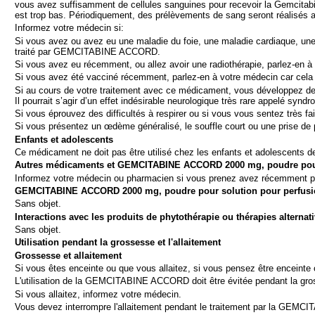
vous avez suffisamment de cellules sanguines pour recevoir la Gemcitabine
est trop bas. Périodiquement, des prélèvements de sang seront réalisés afi
Informez votre médecin si:
Si
vous avez ou avez eu une maladie du foie, une maladie cardiaque, une
traité par
GEMCITABINE ACCORD.
Si
vous avez eu récemment, ou allez avoir une radiothérapie
, parlez-en à
Si vous avez été vacciné récemment,
parlez-en à votre médecin car cela 
Si au cours de votre traitement avec ce médicament, vous développez de
Il pourrait s’agir d’un effet indésirable neurologique très rare appelé syn
Si vous éprouvez des difficultés à respirer ou si vous vous sentez très fai
Si vous présentez un œdème généralisé, le souffle court ou une prise de po
Enfants et adolescents
Ce médicament ne doit pas être utilisé chez les enfants et adolescents d
Autres médicaments et GEMCITABINE ACCORD 2000 mg, poudre pour
Informez votre médecin ou pharmacien si vous prenez avez récemment pri
GEMCITABINE ACCORD 2000 mg, poudre pour solution pour perfusio
Sans objet.
Interactions avec les produits de phytothérapie ou thérapies alternat
Sans objet.
Utilisation pendant la grossesse et l'allaitement
Grossesse et allaitement
Si vous êtes enceinte
ou que vous allaitez, si vous pensez être enceinte
L'utilisation de la GEMCITABINE ACCORD doit être évitée pendant la gr
Si vous allaitez, informez votre médecin.
Vous devez interrompre l'allaitement pendant le traitement par la GE