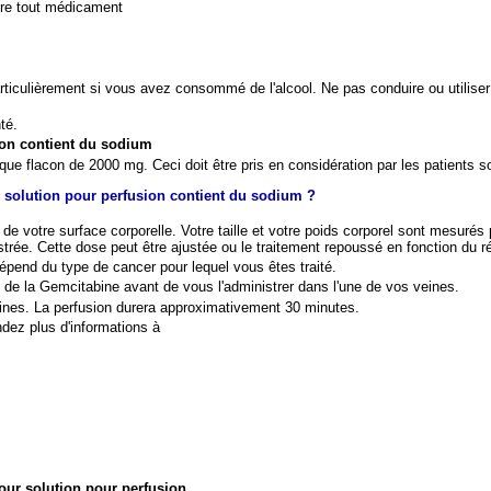
dre tout médicament
lièrement si vous avez consommé de l'alcool. Ne pas conduire ou utiliser
té.
on contient du sodium
acon de 2000 mg. Ceci doit être pris en considération par les patients s
lution pour perfusion contient du sodium ?
 votre surface corporelle. Votre taille et votre poids corporel sont mesurés 
strée. Cette dose peut être ajustée ou le traitement repoussé en fonction du r
épend du type de cancer pour lequel vous êtes traité.
 de la Gemcitabine avant de vous l'administrer dans l'une de vos veines.
eines. La perfusion durera approximativement 30 minutes.
ez plus d'informations à
ur solution pour perfusion