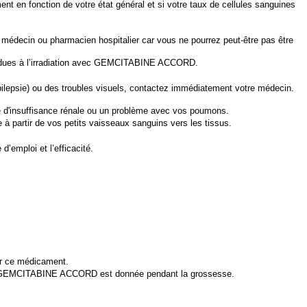
t en fonction de votre état général et si votre taux de cellules sanguines
médecin ou pharmacien hospitalier car vous ne pourrez peut-être pas être
dues à l’irradiation avec
GEMCITABINE ACCORD
.
ilepsie) ou des troubles visuels, contactez immédiatement votre médecin.
e d'insuffisance rénale
ou un problème avec vos poumons.
 à partir de vos petits vaisseaux sanguins vers les tissus.
’emploi et l’efficacité.
er ce médicament.
e la GEMCITABINE ACCORD est donnée pendant la grossesse.