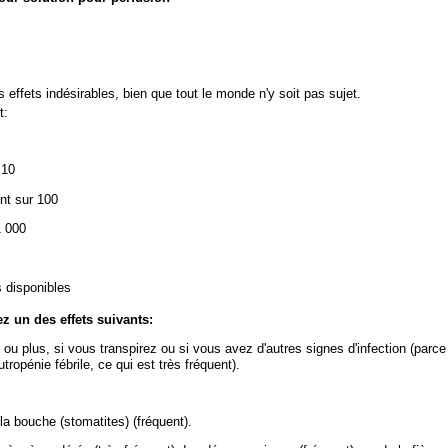
fets indésirables, bien que tout le monde n'y soit pas sujet.
t:
 10
ent sur 100
1 000
 disponibles
 un des effets suivants:
 ou plus, si vous transpirez ou si vous avez d'autres signes d'infection (parc
pénie fébrile, ce qui est très fréquent).
a bouche (stomatites) (fréquent).