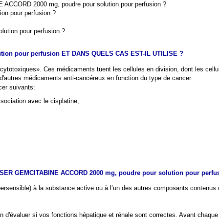
INE ACCORD 2000 mg, poudre pour solution pour perfusion ?
n pour perfusion ?
tion pour perfusion ?
ion pour perfusion ET DANS QUELS CAS EST-IL UTILISE ?
ytotoxiques». Ces médicaments tuent les cellules en division, dont les cell
utres médicaments anti-cancéreux en fonction du type de cancer.
er suivants:
ociation avec le cisplatine,
R GEMCITABINE ACCORD 2000 mg, poudre pour solution pour perfus
ypersensible) à la substance active ou à l’un des autres composants contenu
n d'évaluer si vos fonctions hépatique et rénale sont correctes. Avant chaque 