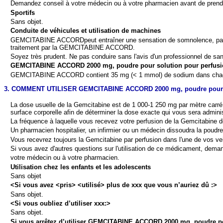
Demandez conseil à votre médecin ou à votre pharmacien avant de pren
Sportifs
Sans objet.
Conduite de véhicules et utilisation de machines
GEMCITABINE ACCORDpeut entraîner une sensation de somnolence, particu
traitement par la GEMCITABINE ACCORD.
Soyez très prudent. Ne pas conduire sans l'av
is d'un professionnel de san
GEMCITABINE ACCORD 2000 mg, poudre pour solution pour perfusi
GEMCITABINE ACCORD contient 35 mg (< 1 mmol) de sodium dans chaque fl
3. COMMENT UTILISER GEMCITABINE ACCORD 2000 mg, poudre pour so
La dose usuelle de la Gemcitabine est de 1 000-1 250 mg par mètre carré de
surface corporelle afin de déterminer la dose exacte qui vous sera admini
La fréquence à laquelle vous recevez votre perfusion de la Gemcitabine d
Un pharmacien hospitalier, un infirmier ou un médecin dissoudra la poudre
Vous recevrez toujours la Gemcitabine par perfusion dans l'une de vos v
Si vous avez d'autres questions sur l'utilisation de ce médicament,
demand
votre médecin ou à votre pharmacien.
Utilisation chez les enfants et les adolescents
Sans objet
<
Si vous avez <pris> <utilisé> plus de xxx que vous n’auriez dû :>
Sans objet.
<Si vous oubliez d’utiliser xxx:>
Sans objet.
Si vous arrêtez d’utiliser GEMCITABINE ACCORD 2000 mg, poudre po