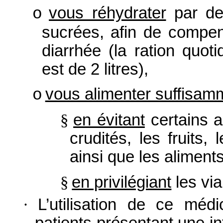
vous réhydrater
par de
o
sucrées, afin de compen
diarrhée (la ration quo
est de 2 litres),
vous alimenter suffisam
o
§
en évitant
certains ap
crudités, les fruits,
ainsi que les aliment
§
en privilégiant
les via
·
L’utilisation de ce méd
patients présentant une in