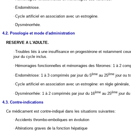
·
Endométriose.
·
Cycle artificiel en association avec un estrogène.
·
Dysménorrhée.
4.2. Posologie et mode d'administration
RESERVE A L'ADULTE.
·
Troubles liés à une insuffisance en progestérone et notamment ceux
jour du cycle inclus.
·
Hémorragies fonctionnelles et ménorragies des fibromes: 1 à 2 comp
ème
ème
·
Endométriose: 1 à 3 comprimés par jour du 5
au 25
jour ou t
·
Cycle artificiel en association avec un estrogène: en règle générale
ème
ème
·
Dysménorrhée: 1 à 2 comprimés par jour du 16
au 25
jour du 
4.3. Contre-indications
Ce médicament est contre-indiqué dans les situations suivantes:
·
Accidents thrombo-emboliques en évolution
·
Altérations graves de la fonction hépatique