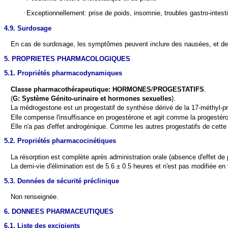
·
Exceptionnellement: prise de poids, insomnie, troubles gastro-intest
4.9. Surdosage
En cas de surdosage, les symptômes peuvent inclure des nausées, et des
5. PROPRIETES PHARMACOLOGIQUES
5.1. Propriétés pharmacodynamiques
Classe pharmacothérapeutique: HORMONES
/
PROGESTATIFS
.
(
G: Système Génito-urinaire et hormones sexuelles
).
La médrogestone est un progestatif de synthèse dérivé de la 17-méthyl-p
Elle compense l'insuffisance en progestérone et agit comme la progestéro
Elle n'a pas d'effet androgénique. Comme les autres progestatifs de cette
5.2. Propriétés pharmacocinétiques
La résorption est complète après administration orale (absence d'effet de
La demi-vie d'élimination est de 5.6 ± 0.5 heures et n'est pas modifiée en 
5.3. Données de sécurité préclinique
Non renseignée.
6. DONNEES PHARMACEUTIQUES
6.1. Liste des excipients