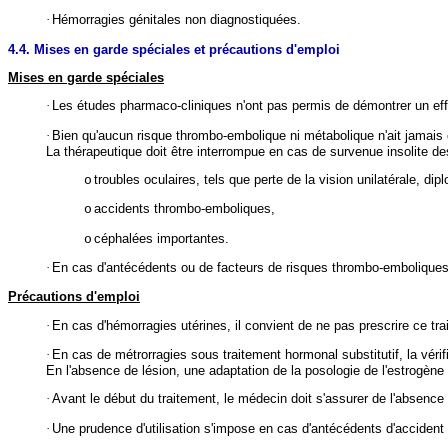
·
Hémorragies génitales non diagnostiquées.
4.4. Mises en garde spéciales et précautions d'emploi
Mises en garde spéciales
·
Les études pharmaco-cliniques n'ont pas permis de démontrer un eff
·
Bien qu'aucun risque thrombo-embolique ni métabolique n'ait jamais é
La thérapeutique doit être interrompue en cas de survenue insolite de
troubles oculaires, tels que perte de la vision unilatérale, dip
o
accidents thrombo-emboliques,
o
céphalées importantes.
o
·
En cas d'antécédents ou de facteurs de risques thrombo-emboliques,
Précautions d'emploi
·
En cas d'hémorragies utérines, il convient de ne pas prescrire ce trai
·
En cas de métrorragies sous traitement hormonal substitutif, la véri
En l'absence de lésion, une adaptation de la posologie de l'estrogène
·
Avant le début du traitement, le médecin doit s'assurer de l'absenc
·
Une prudence d'utilisation s'impose en cas d'antécédents d'accident v