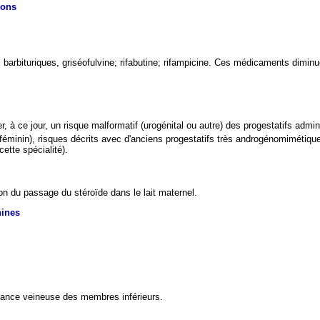
ions
arbituriques, griséofulvine; rifabutine; rifampicine. Ces médicaments diminue
 à ce jour, un risque malformatif (urogénital ou autre) des progestatifs admin
r féminin), risques décrits avec d'anciens progestatifs très androgénomimétique
ette spécialité).
on du passage du stéroïde dans le lait maternel.
hines
sance veineuse des membres inférieurs.