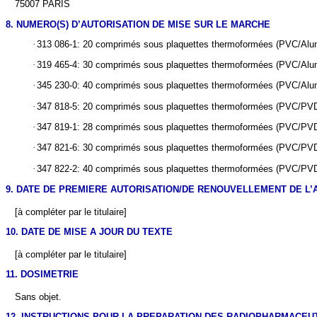
75007 PARIS
8. NUMERO(S) D’AUTORISATION DE MISE SUR LE MARCHE
·
313 086-1: 20 comprimés sous plaquettes thermoformées (PVC/Alu
·
319 465-4: 30 comprimés sous plaquettes thermoformées (PVC/Alu
·
345 230-0: 40 comprimés sous plaquettes thermoformées (PVC/Alu
·
347 818-5: 20 comprimés sous plaquettes thermoformées (PVC/PV
·
347 819-1: 28 comprimés sous plaquettes thermoformées (PVC/PV
·
347 821-6: 30 comprimés sous plaquettes thermoformées (PVC/PV
·
347 822-2: 40 comprimés sous plaquettes thermoformées (PVC/PV
9. DATE DE PREMIERE AUTORISATION/DE RENOUVELLEMENT DE L’
[à compléter par le titulaire]
10. DATE DE MISE A JOUR DU TEXTE
[à compléter par le titulaire]
11. DOSIMETRIE
Sans objet.
12. INSTRUCTIONS POUR LA PREPARATION DES RADIOPHARMACEU