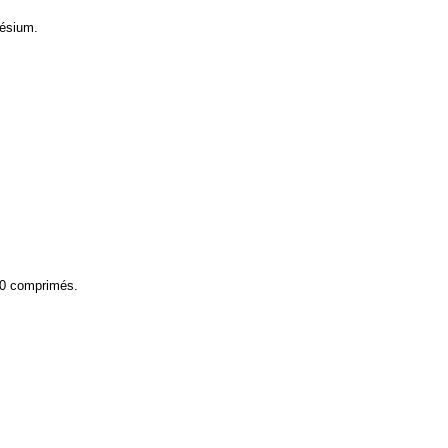
nésium.
0 comprimés.