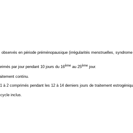
 observés en période préménopausique (irrégularités menstruelles, syndrome 
ème
ème
rimés par jour pendant 10 jours du 16
au 25
jour.
raitement continu.
, 1 à 2 comprimés pendant les 12 à 14 derniers jours de traitement estrogéniqu
cycle inclus.