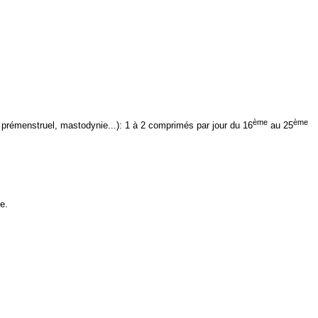
ème
ème
prémenstruel, mastodynie...): 1 à 2 comprimés par jour du 16
au 25
e.