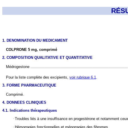
RÉS
1. DENOMINATION DU MEDICAMENT
COLPRONE 5 mg, comprimé
2. COMPOSITION QUALITATIVE ET QUANTITATIVE
Médrogestone .....................................................................................
Pour la liste complète des excipients,
voir rubrique 6.1
.
3. FORME PHARMACEUTIQUE
Comprimé.
4. DONNEES CLINIQUES
4.1. Indications thérapeutiques
·
Troubles liés à une insuffisance en progestérone et notamment ceux
·
Hémorragies fonctionnelles et ménorragies des fibromes.