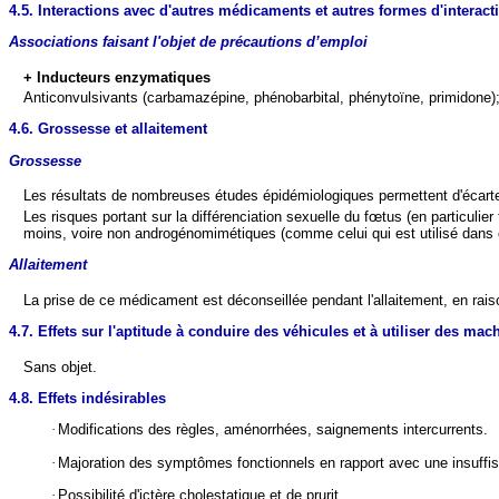
4.5. Interactions avec d'autres médicaments et autres formes d'interact
Associations faisant l'objet de précautions d’emploi
+ Inducteurs enzymatiques
Anticonvulsivants (carbamazépine, phénobarbital, phénytoïne, primidone); b
4.6. Grossesse et allaitement
Grossesse
Les résultats de nombreuses études épidémiologiques permettent d'écarter,
Les risques portant sur la différenciation sexuelle du fœtus (en particulie
moins, voire non androgénomimétiques (comme celui qui est utilisé dans c
Allaitement
La prise de ce médicament est déconseillée pendant l'allaitement, en rais
4.7. Effets sur l'aptitude à conduire des véhicules et à utiliser des mac
Sans objet.
4.8. Effets indésirables
·
Modifications des règles, aménorrhées, saignements intercurrents.
·
Majoration des symptômes fonctionnels en rapport avec une insuffi
·
Possibilité d'ictère cholestatique et de prurit.