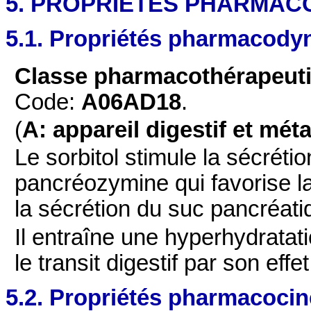
5. PROPRIETES PHARMAC
5.1. Propriétés pharmacod
Classe pharmacothérapeu
Code:
A06AD18
.
(
A: appareil digestif et mé
Le sorbitol stimule la sécréti
pancréozymine qui favorise la 
la sécrétion du suc pancréati
Il entraîne une hyperhydratati
le transit digestif par son effe
5.2. Propriétés pharmacocin