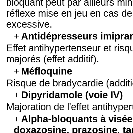
bloquant peut par ailleurs mi
réflexe mise en jeu en cas 
excessive.
+
Antidépresseurs imipra
Effet antihypertenseur et ris
majorés (effet additif).
+
Méfloquine
Risque de bradycardie (additi
+
Dipyridamole (voie IV)
Majoration de l'effet antihype
+
Alpha-bloquants à visée
doxazosine, prazosine, ta