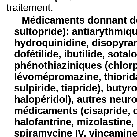
traitement.
+
Médicaments donnant de
sultopride): antiarythmiqu
hydroquinidine, disopyram
dofétilide, ibutilide, sota
phénothiaziniques (chlo
lévomépromazine, thiorid
sulpiride, tiapride), buty
halopéridol), autres neuro
médicaments (cisapride, d
halofantrine, mizolastine
spiramycine IV, vincamine