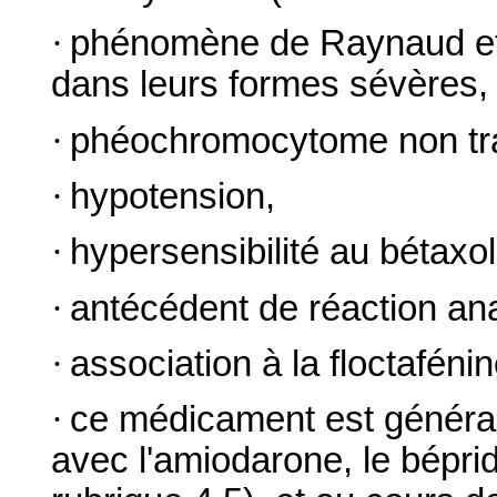
·
phénomène de Raynaud et t
dans leurs formes sévères,
·
phéochromocytome non tra
·
hypotension,
·
hypersensibilité au bétaxol
·
antécédent de réaction an
·
association à la floctafénin
·
ce médicament est général
avec l'amiodarone, le bépridi