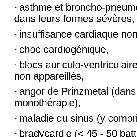
·
asthme et broncho-pneumo
dans leurs formes sévères,
·
insuffisance cardiaque non 
·
choc cardiogénique,
·
blocs auriculo-ventriculai
non appareillés,
·
angor de Prinzmetal (dans
monothérapie),
·
maladie du sinus (y compris
·
bradycardie (< 45 - 50 bat