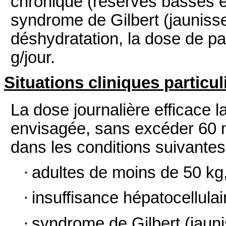
chronique (réserves basses e
syndrome de Gilbert (jaunisse
déshydratation, la dose de p
g/jour.
Situations cliniques particul
La dose journalière efficace la
envisagée, sans excéder 60 m
dans les conditions suivantes
·
adultes de moins de 50 kg
·
insuffisance hépatocellula
·
syndrome de Gilbert (jauni