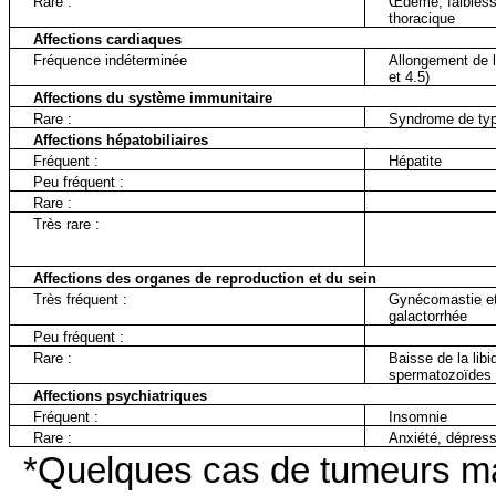
Rare :
Œdème, faiblesse
thoracique
Affections cardiaques
Fréquence indéterminée
Allongement de l’
et 4.5)
Affections du système immunitaire
Rare :
Syndrome de typ
Affections hépatobiliaires
Fréquent :
Hépatite
Peu fréquent :
Rare :
Très rare :
Affections des organes de reproduction et du sein
Très fréquent :
Gynécomastie et
galactorrhée
Peu fréquent :
Rare :
Baisse de la libi
spermatozoïdes
Affections psychiatriques
Fréquent :
Insomnie
Rare :
Anxiété, dépress
*Quelques cas de tumeurs ma