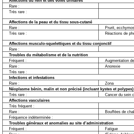
Affections du rein et des voies urinaires
Rare :
Très rare :
Affections de la peau et du tissu sous-cutané
Rare :
Prurit, ecchymo
Très rare :
Réactions de pho
Affections musculo-squelettiques et du tissu conjonctif
Rare :
Troubles du métabolisme et de la nutrition
Fréquent :
Augmentation de 
Rare :
Anorexie
Très rare :
Infections et infestations
Rare :
Zona
Néoplasme bénin, malin et non précisé (incluant kystes et polypes)
Très rare :
Cancer du sein 
Affections vasculaires
Très fréquent :
Rare :
Bouffées de cha
Fréquence indéterminée :
Troubles généraux et anomalies au site d’administration
Fréquent :
Fatigue