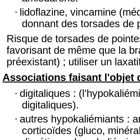
·
lidoflazine, vincamine
(méd
donnant des torsades de p
Risque de torsades de pointes
favorisant de même que la br
préexistant) ; utiliser un laxat
Associations
faisant l'obje
·
digitaliques
: (l’hypokaliémi
digitaliques).
·
autres hypokaliémiants : 
corticoïdes
(
gluco, minéra