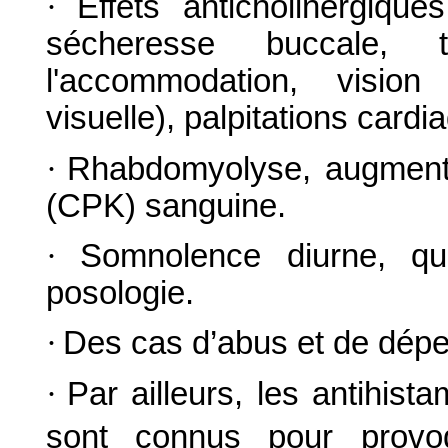
·
Effets anticholinergiques
sécheresse buccale, t
l'accommodation, vision 
visuelle), palpitations cardi
·
Rhabdomyolyse, augmenta
(CPK) sanguine.
·
Somnolence diurne, qu
posologie.
·
Des cas d’abus et de dépe
·
Par ailleurs, les antihist
sont connus pour provoq