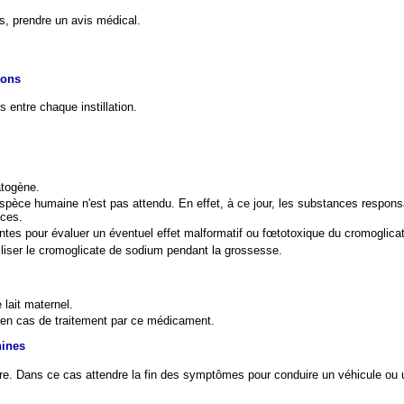
, prendre un avis médical.
ions
 entre chaque instillation.
atogène.
 l'espèce humaine n'est pas attendu. En effet, à ce jour, les substances resp
èces.
ntes pour évaluer un éventuel effet malformatif ou fœtotoxique du cromoglicat
iliser le cromoglicate de sodium pendant la grossesse.
lait maternel.
le en cas de traitement par ce médicament.
hines
lyre. Dans ce cas attendre la fin des symptômes pour conduire un véhicule ou 