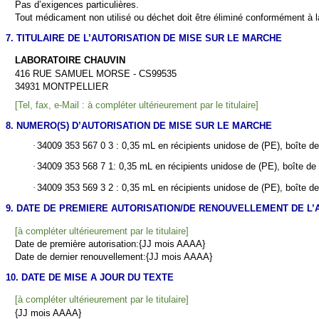
Pas d’exigences particulières.
Tout médicament non utilisé ou déchet doit être éliminé conformément à l
7. TITULAIRE DE L’AUTORISATION DE MISE SUR LE MARCHE
LABORATOIRE CHAUVIN
416 RUE SAMUEL MORSE - CS99535
34931 MONTPELLIER
[Tel, fax, e-Mail : à compléter ultérieurement par le titulaire]
8. NUMERO(S) D’AUTORISATION DE MISE SUR LE MARCHE
·
34009 353 567 0 3 : 0,35 mL en récipients unidose de (PE), boîte d
·
34009 353 568 7 1: 0,35 mL en récipients unidose de (PE), boîte de
·
34009 353 569 3 2 : 0,35 mL en récipients unidose de (PE), boîte d
9. DATE DE PREMIERE AUTORISATION/DE RENOUVELLEMENT DE L’
[à compléter ultérieurement par le titulaire]
Date de première autorisation:{JJ mois AAAA}
Date de dernier renouvellement:{JJ mois AAAA}
10. DATE DE MISE A JOUR DU TEXTE
[à compléter ultérieurement par le titulaire]
{JJ mois AAAA}