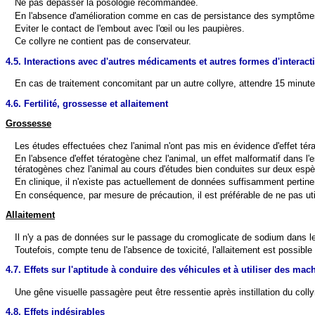
Ne pas dépasser la posologie recommandée.
En l'absence d'amélioration comme en cas de persistance des symptômes
Eviter le contact de l'embout avec l'œil ou les paupières.
Ce collyre ne contient pas de conservateur.
4.5. Interactions avec d'autres médicaments et autres formes d'interact
En cas de traitement concomitant par un autre collyre, attendre 15 minutes
4.6. Fertilité, grossesse et allaitement
Grossesse
Les études effectuées chez l'animal n'ont pas mis en évidence d'effet tér
En l'absence d'effet tératogène chez l'animal, un effet malformatif dans
tératogènes chez l'animal au cours d'études bien conduites sur deux esp
En clinique, il n'existe pas actuellement de données suffisamment pertine
En conséquence, par mesure de précaution, il est préférable de ne pas ut
Allaitement
Il n'y a pas de données sur le passage du cromoglicate de sodium dans le 
Toutefois, compte tenu de l'absence de toxicité, l'allaitement est possib
4.7. Effets sur l'aptitude à conduire des véhicules et à utiliser des mac
Une gêne visuelle passagère peut être ressentie après instillation du col
4.8. Effets indésirables