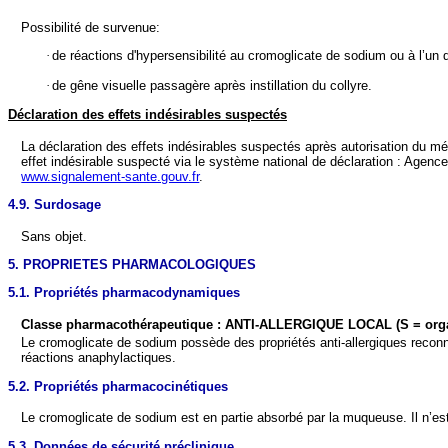
Possibilité de survenue:
·
de réactions d'hypersensibilité au cromoglicate de sodium ou à l’un d
·
de gêne visuelle passagère après instillation du collyre.
Déclaration des effets indésirables suspectés
La déclaration des effets indésirables suspectés après autorisation du m
effet indésirable suspecté via le système national de déclaration : Agen
www.signalement-sante.gouv.fr
.
4.9. Surdosage
Sans objet.
5. PROPRIETES PHARMACOLOGIQUES
5.1. Propriétés pharmacodynamiques
Classe pharmacothérapeutique : ANTI-ALLERGIQUE LOCAL (S = orga
Le cromoglicate de sodium possède des propriétés anti-allergiques reconn
réactions anaphylactiques.
5.2. Propriétés pharmacocinétiques
Le cromoglicate de sodium est en partie absorbé par la muqueuse. Il n’est p
5.3. Données de sécurité préclinique