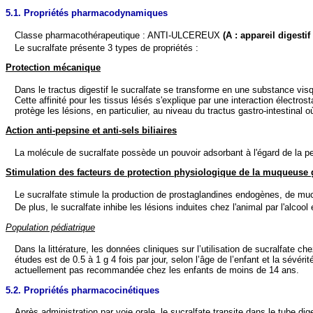
5.1. Propriétés pharmacodynamiques
Classe pharmacothérapeutique : ANTI-ULCEREUX
(A : appareil digesti
Le sucralfate présente 3 types de propriétés :
Protection mécanique
Dans le tractus digestif le sucralfate se transforme en une substance vi
Cette affinité pour les tissus lésés s'explique par une interaction électr
protège les lésions, en particulier, au niveau du tractus gastro-intestinal o
Action anti-pepsine et anti-sels biliaires
La molécule de sucralfate possède un pouvoir adsorbant à l'égard de la pe
Stimulation des facteurs de protection physiologique de la muqueuse
Le sucralfate stimule la production de prostaglandines endogènes, de mu
De plus, le sucralfate inhibe les lésions induites chez l'animal par l'alcoo
Population pédiatrique
Dans la littérature, les données cliniques sur l’utilisation de sucralfate c
études est de 0.5 à 1 g 4 fois par jour, selon l’âge de l’enfant et la sévér
actuellement pas recommandée chez les enfants de moins de 14 ans.
5.2. Propriétés pharmacocinétiques
Après administration par voie orale, le sucralfate transite dans le tube dig