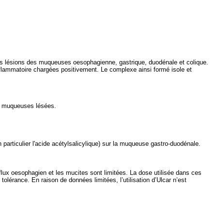
 les lésions des muqueuses oesophagienne, gastrique, duodénale et colique.
 inflammatoire chargées positivement. Le complexe ainsi formé isole et
les muqueuses lésées.
n particulier l'acide acétylsalicylique) sur la muqueuse gastro-duodénale.
 reflux oesophagien et les mucites sont limitées. La dose utilisée dans ces
tolérance. En raison de données limitées, l’utilisation d’Ulcar n’est