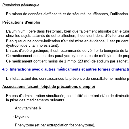
Population pédiatrique
En raison de données d’efficacité et de sécurité insuffisantes, l’utilisa
Précautions d'emploi
L'aluminium libéré dans l'estomac, bien que faiblement absorbé par le tub
chez les sujets atteints de cette affection, il convient donc d'éviter une a
Bien qu'aucune contre-indication n'ait été mise en évidence, il est prude
dystrophique vitaminorésistant).
En cas d'ulcère gastrique, il est recommandé de vérifier la bénignité de la
Ce médicament contient des parahydroxybenzoates de méthyle et de propyl
Ce médicament contient moins de 1 mmol (23 mg) de sodium par sachet, c’
4.5. Interactions avec d'autres médicaments et autres formes d'interact
En l'état actuel des connaissances la présence de sucralfate ne modifie pas
Associations
faisant l'objet de précautions d’emploi
En cas d'administration simultanée, possibilité de retard et/ou de diminut
la prise des médicaments suivants :
·
Antivitamines K,
·
Digoxine,
·
Phénytoïne (et par extrapolation fosphénytoïne),