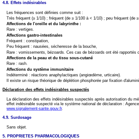
4.8. Effets indésirables
Les fréquences sont définies comme suit :
Très fréquent (≥ 1/10) ; fréquent (de ≥ 1/100 à < 1/10) ; peu fréquent (de 
Affections de l'oreille et du labyrinthe :
Rare : vertiges.
Affections gastro-intestinales
Fréquent : constipation,
Peu fréquent : nausées, sécheresse de la bouche,
Rare : vomissements, bézoards. Ces cas de bézoards ont été rapportés che
Affections de la peau et du tissu sous-cutané
Rare : rash.
Affections du système immunitaire
Indéterminé : réactions anaphylactiques (angiœdème, urticaire).
Il existe un risque théorique de déplétion phosphorée par fixation d'alumin
Déclaration des effets indésirables suspectés
La déclaration des effets indésirables suspectés après autorisation du m
effet indésirable suspecté via le système national de déclaration : Agen
www.signalement-sante.gouv.fr
.
4.9. Surdosage
Sans objet.
5. PROPRIETES PHARMACOLOGIQUES