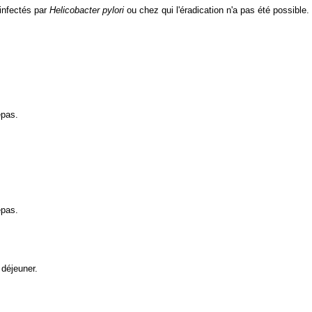
infectés par
Helicobacter pylori
ou chez qui l'éradication n'a pas été possible.
epas.
epas.
 déjeuner.