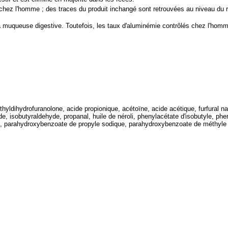
chez l'homme ; des traces du produit inchangé sont retrouvées au niveau du rei
a muqueuse digestive. Toutefois, les taux d'aluminémie contrôlés chez l'hom
hyldihydrofuranolone, acide propionique, acétoïne, acide acétique, furfural na
de, isobutyraldehyde, propanal, huile de néroli, phenylacétate d'isobutyle, phe
ol), parahydroxybenzoate de propyle sodique, parahydroxybenzoate de méthyl