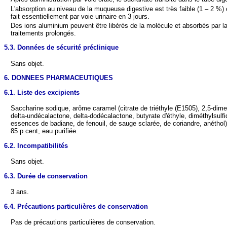
L'absorption au niveau de la muqueuse digestive est très faible (1 – 2 %) 
fait essentiellement par voie urinaire en 3 jours.
Des ions aluminium peuvent être libérés de la molécule et absorbés par l
traitements prolongés.
5.3. Données de sécurité préclinique
Sans objet.
6. DONNEES PHARMACEUTIQUES
6.1. Liste des excipients
Saccharine sodique, arôme caramel (citrate de triéthyle (E1505), 2,5-dimet
delta-undécalactone, delta-dodécalactone, butyrate d'éthyle, diméthylsulfi
essences de badiane, de fenouil, de sauge sclarée, de coriandre, anéth
85 p.cent, eau purifiée.
6.2. Incompatibilités
Sans objet.
6.3. Durée de conservation
3 ans.
6.4. Précautions particulières de conservation
Pas de précautions particulières de conservation.