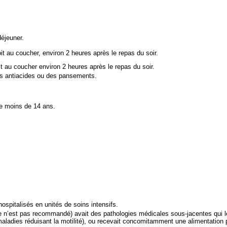
déjeuner.
oit au coucher, environ 2 heures après le repas du soir.
it au coucher environ 2 heures après le repas du soir.
des antiacides ou des pansements.
 de moins de 14 ans.
spitalisés en unités de soins intensifs.
te n’est pas recommandé) avait des pathologies médicales sous-jacentes qui l
aladies réduisant la motilité), ou recevait concomitamment une alimentation 