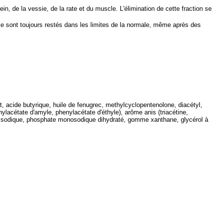
n, de la vessie, de la rate et du muscle. L'élimination de cette fraction se
me sont toujours restés dans les limites de la normale, même après des
t, acide butyrique, huile de fenugrec, methylcyclopentenolone, diacétyl,
nylacétate d'amyle, phenylacétate d'éthyle), arôme anis (triacétine,
e sodique, phosphate monosodique dihydraté, gomme xanthane, glycérol à