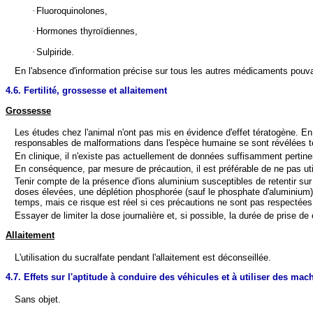
·
Fluoroquinolones,
·
Hormones thyroïdiennes,
·
Sulpiride.
En l'absence d'information précise sur tous les autres médicaments pouv
4.6. Fertilité, grossesse et allaitement
Grossesse
Les études chez l'animal n'ont pas mis en évidence d'effet tératogène. En 
responsables de malformations dans l'espèce humaine se sont révélées t
En clinique, il n'existe pas actuellement de données suffisamment pertinen
En conséquence, par mesure de précaution, il est préférable de ne pas uti
Tenir compte de la présence d'ions aluminium susceptibles de retentir sur le
doses élevées, une déplétion phosphorée (sauf le phosphate d'aluminium). 
temps, mais ce risque est réel si ces précautions ne sont pas respectées
Essayer de limiter la dose journalière et, si possible, la durée de prise 
Allaitement
L'utilisation du sucralfate pendant l'allaitement est déconseillée.
4.7. Effets sur l'aptitude à conduire des véhicules et à utiliser des mac
Sans objet.