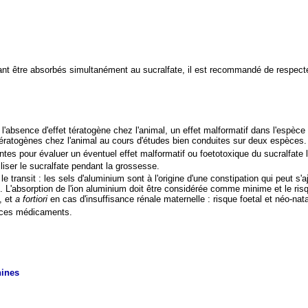
ant être absorbés simultanément au sucralfate, il est recommandé de respect
l'absence d'effet tératogène chez l'animal, un effet malformatif dans l'espèce
ératogènes chez l'animal au cours d'études bien conduites sur deux espèces.
tes pour évaluer un éventuel effet malformatif ou foetotoxique du sucralfate l
liser le sucralfate pendant la grossesse.
 transit : les sels d'aluminium sont à l'origine d'une constipation qui peut s'a
L'absorption de l'ion aluminium doit être considérée comme minime et le risque
, et
a fortiori
en cas d'insuffisance rénale maternelle : risque foetal et néo-nata
de ces médicaments.
hines