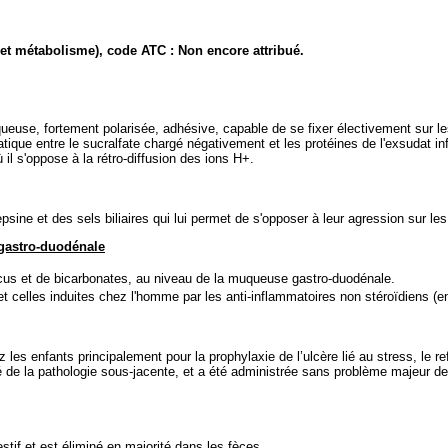
f et métabolisme), code ATC : Non encore attribué.
squeuse, fortement polarisée, adhésive, capable de se fixer électivement sur
ostatique entre le sucralfate chargé négativement et les protéines de l'exsudat
ù il s'oppose à la rétro-diffusion des ions H+.
psine et des sels biliaires qui lui permet de s'opposer à leur agression sur 
 gastro-duodénale
cus et de bicarbonates, au niveau de la muqueuse gastro-duodénale.
l et celles induites chez l'homme par les anti-inflammatoires non stéroïdiens (e
hez les enfants principalement pour la prophylaxie de l’ulcère lié au stress, le
ité de la pathologie sous-jacente, et a été administrée sans problème majeur de 
estif et est éliminé en majorité dans les fèces.