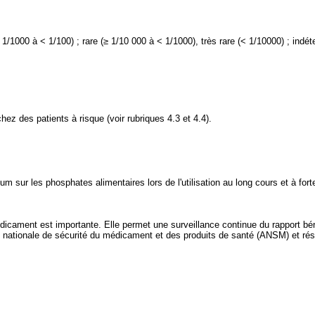
≥ 1/1000 à < 1/100) ; rare (≥ 1/10 000 à < 1/1000), très rare (< 1/10000) ; ind
z des patients à risque (voir rubriques 4.3 et 4.4).
ium sur les phosphates alimentaires lors de l'utilisation au long cours et à for
édicament est importante. Elle permet une surveillance continue du rapport b
ce nationale de sécurité du médicament et des produits de santé (ANSM) et ré