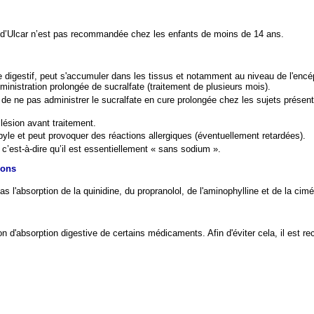
tion d’Ulcar n’est pas recommandée chez les enfants de moins de 14 ans.
e digestif, peut s'accumuler dans les tissus et notamment au niveau de l'encép
dministration prolongée de sucralfate (traitement de plusieurs mois).
nt de ne pas administrer le sucralfate en cure prolongée chez les sujets prése
 lésion avant traitement.
e et peut provoquer des réactions allergiques (éventuellement retardées).
est-à-dire qu’il est essentiellement « sans sodium ».
ions
 l'absorption de la quinidine, du propranolol, de l'aminophylline et de la cimé
ion d'absorption digestive de certains médicaments. Afin d'éviter cela, il est 