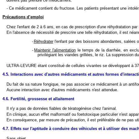
doivent pas prendre ce médicament.
- Ce médicament contient du fructose. Les patients présentant une intolé
Précautions d’emploi
Chez l'enfant de 2 à 6 ans, en cas de prescription d'une réhydratation par 
En l'absence de nécessité de prescrire une telle réhydratation, il est néa
-
Réhydrater
l'enfant par des boissons abondantes, salées ou
-
Maintenir l'alimentation
le temps de la diarrhée, en exclua
privilégiant les viandes grillées, le riz. La suppression 
ULTRA-LEVURE étant constitué de cellules vivantes se développant à 37°C
4.5. Interactions avec d'autres médicaments et autres formes d'interact
Du fait de sa nature fongique, ne pas associer ce médicament à un antif
Aucune interaction avec d'autres médicaments n'est attendue.
4.6. Fertilité, grossesse et allaitement
Il n'y a pas de données fiables de tératogénèse chez l'animal.
En clinique, aucun effet malformatif ou foetotoxique particulier n'est app
En conséquence, par mesure de précaution, il est préférable de ne pas ut
4.7. Effets sur l'aptitude à conduire des véhicules et à utiliser des mac
Sans objet.