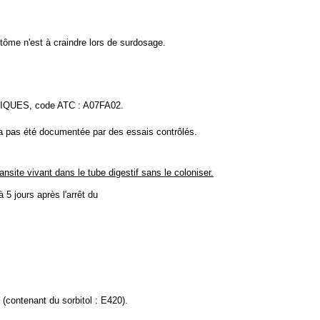
tôme n'est à craindre lors de surdosage.
UES, code ATC : A07FA02.
n'a pas été documentée par des essais contrôlés.
site vivant dans le tube digestif sans le coloniser.
5 jours après l'arrêt du
 (contenant du sorbitol : E420).