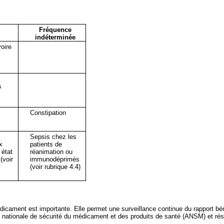
Fréquence
indéterminée
oire
s
Constipation
Sepsis chez les
x
patients de
 état
réanimation ou
(voir
immunodéprimés
(voir rubrique 4.4)
édicament est importante. Elle permet une surveillance continue du rapport b
ce nationale de sécurité du médicament et des produits de santé (ANSM) et ré