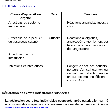
4.8. Effets indésirables
Classe d’appareil ou
Rare
Très rare
organe
Affections du système
Réactions anaphylactiques, v
immunitaire
choc
Affections de la peau et
Urticaire
Réactions allergiques,
du tissu sous-cutané
angioœdème (gonflement de
tissus de la face), rougeurs,
démangeaisons
Affections gastro-
intestinales
Infections et infestations
Fongémie chez des patients
porteurs d'un cathéter veineu
central, des patients dans un
critique ou immunodéficients 
section 4.4)
Déclaration des effets indésirables suspectés
La déclaration des effets indésirables suspectés après autorisation du m
effet indésirable suspecté via le système national de déclaration : Agen
www.signalement-sante.gouv.fr
.