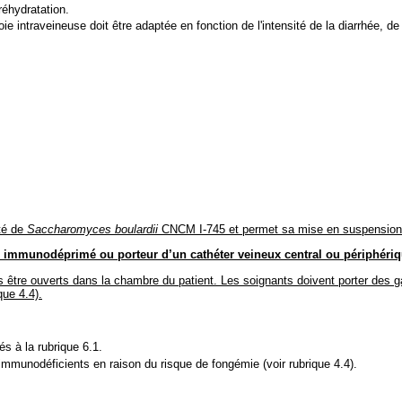
réhydratation.
oie intraveineuse doit être adaptée en fonction de l'intensité de la diarrhée, d
ité de
Saccharomyces boulardii
CNCM I-745 et permet sa mise en suspension 
ou immunodéprimé ou porteur d’un cathéter veineux central ou périphériq
être ouverts dans la chambre du patient. Les soignants doivent porter des gan
que 4.4).
és à la rubrique 6.1.
u immunodéficients en raison du risque de fongémie (voir rubrique 4.4).