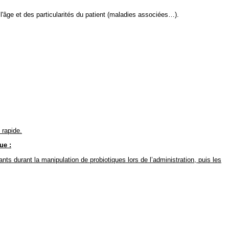
e l'âge et des particularités du patient (maladies associées…).
rapide.
ue :
ts durant la manipulation de probiotiques lors de l’administration, puis les