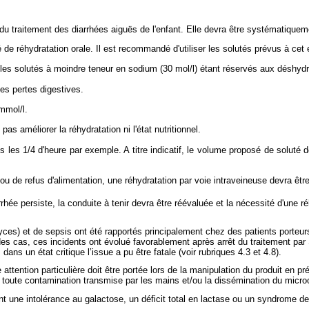
el du traitement des diarrhées aiguës de l'enfant. Elle devra être systématique
de réhydratation orale. Il est recommandé d'utiliser les solutés prévus à cet ef
les solutés à moindre teneur en sodium (30 mol/l) étant réservés aux déshyd
les pertes digestives.
mmol/l.
s améliorer la réhydratation ni l'état nutritionnel.
us les 1/4 d'heure par exemple. A titre indicatif, le volume proposé de soluté 
 de refus d'alimentation, une réhydratation par voie intraveineuse devra êtr
rrhée persiste, la conduite à tenir devra être réévaluée et la nécessité d'une 
es) et de sepsis ont été rapportés principalement chez des patients porteurs
es cas, ces incidents ont évolué favorablement après arrêt du traitement par 
ns un état critique l’issue a pu être fatale (voir rubriques 4.3 et 4.8).
ention particulière doit être portée lors de la manipulation du produit en p
 toute contamination transmise par les mains et/ou la dissémination du microor
 une intolérance au galactose, un déficit total en lactase ou un syndrome de