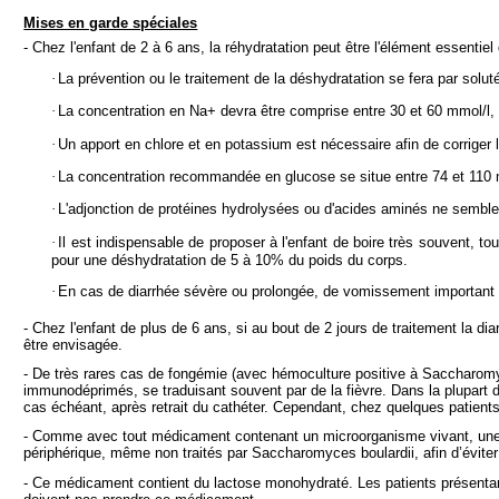
Mises en garde spéciales
- Chez l'enfant de 2 à 6 ans, la réhydratation peut être l'élément essenti
·
La prévention ou le traitement de la déshydratation se fera par soluté 
·
La concentration en Na+ devra être comprise entre 30 et 60 mmol/l, 
·
Un apport en chlore et en potassium est nécessaire afin de corriger 
·
La concentration recommandée en glucose se situe entre 74 et 110 
·
L'adjonction de protéines hydrolysées ou d'acides aminés ne semble pa
·
Il est indispensable de proposer à l'enfant de boire très souvent, to
pour une déshydratation de 5 à 10% du poids du corps.
·
En cas de diarrhée sévère ou prolongée, de vomissement important ou
- Chez l'enfant de plus de 6 ans, si au bout de 2 jours de traitement la dia
être envisagée.
- De très rares cas de fongémie (avec hémoculture positive à Saccharomyc
immunodéprimés, se traduisant souvent par de la fièvre. Dans la plupart d
cas échéant, après retrait du cathéter. Cependant, chez quelques patients da
- Comme avec tout médicament contenant un microorganisme vivant, une att
périphérique, même non traités par Saccharomyces boulardii, afin d’éviter
- Ce médicament contient du lactose monohydraté. Les patients présentant