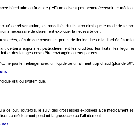
rance héréditaire au fructose (IHF) ne doivent pas prendre/recevoir ce médica
soluté de réhydratation, les modalités d'utilisation ainsi que le mode de recon
nmoins nécessaire de clairement expliquer la nécessité de :
 sucrées, afin de compenser les pertes de liquide dues à la diarrhée (la ratio
nt certains apports et particulièrement les crudités, les fruits, les légum
du lait et des laitages devra être envisagée au cas par cas.
, ne pas le mélanger avec un liquide ou un aliment trop chaud (plus de 50°C)
ions
ongique oral ou systémique.
aru à ce jour. Toutefois, le suivi des grossesses exposées à ce médicament est 
iliser ce médicament pendant la grossesse ou l’allaitement
hines