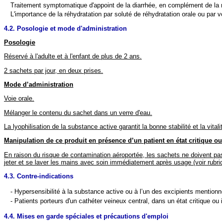
Traitement symptomatique d'appoint de la diarrhée, en complément de la 
L'importance de la réhydratation par soluté de réhydratation orale ou par v
4.2. Posologie et mode d'administration
Posologie
Réservé à l'adulte et à l'enfant de plus de 2 ans.
2 sachets par jour, en deux prises.
Mode d’administration
Voie orale.
Mélanger le contenu du sachet dans un verre d'eau.
La lyophilisation de la substance active garantit la bonne stabilité et la vital
Manipulation de ce produit en présence d’un patient en état critique 
En raison du risque de contamination aéroportée, les sachets ne doivent pas 
jeter et se laver les mains avec soin immédiatement après usage (voir rubri
4.3. Contre-indications
- Hypersensibilité à la substance active ou à l’un des excipients mentionn
- Patients porteurs d'un cathéter veineux central, dans un état critique o
4.4. Mises en garde spéciales et précautions d'emploi