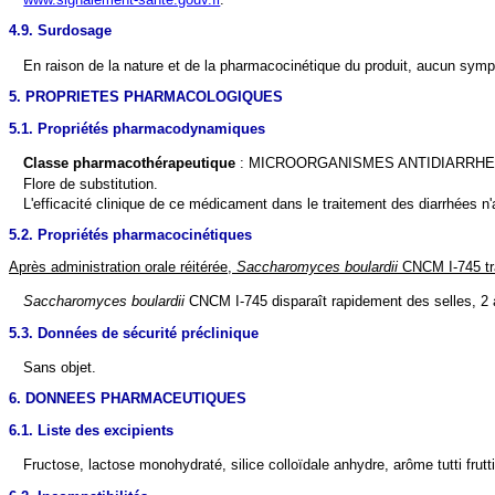
4.9. Surdosage
En raison de la nature et de la pharmacocinétique du produit, aucun symp
5. PROPRIETES PHARMACOLOGIQUES
5.1. Propriétés pharmacodynamiques
Classe pharmacothérapeutique
: MICROORGANISMES ANTIDIARRHEIQ
Flore de substitution.
L'efficacité clinique de ce médicament dans le traitement des diarrhées 
5.2. Propriétés pharmacocinétiques
Après administration orale réitérée,
Saccharomyces boulardii
CNCM I-745 tran
Saccharomyces boulardii
CNCM I-745 disparaît rapidement des selles, 2 à 
5.3. Données de sécurité préclinique
Sans objet.
6. DONNEES PHARMACEUTIQUES
6.1. Liste des excipients
Fructose, lactose monohydraté, silice colloïdale anhydre, arôme tutti frutti