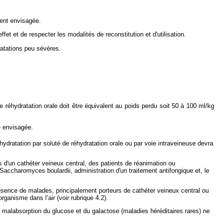
ment envisagée.
fet et de respecter les modalités de reconstitution et d'utilisation.
ratations peu sévères.
de réhydratation orale doit être équivalent au poids perdu soit 50 à 100 ml/kg
e envisagée.
réhydratation par soluté de réhydratation orale ou par voie intraveineuse devra
 d'un cathéter veineux central, des patients de réanimation ou
Saccharomyces boulardii, administration d'un traitement antifongique et, le
résence de malades, principalement porteurs de cathéter veineux central ou
ganisme dans l’air (voir rubrique 4.2).
 malabsorption du glucose et du galactose (maladies héréditaires rares) ne