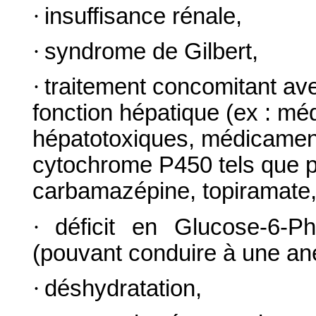
·
insuffisance rénale,
·
syndrome de Gilbert,
·
traitement concomitant av
fonction hépatique (ex : mé
hépatotoxiques, médicamen
cytochrome P450 tels que p
carbamazépine, topiramate, 
·
déficit en Glucose‑6‑
(pouvant conduire à une an
·
déshydratation,