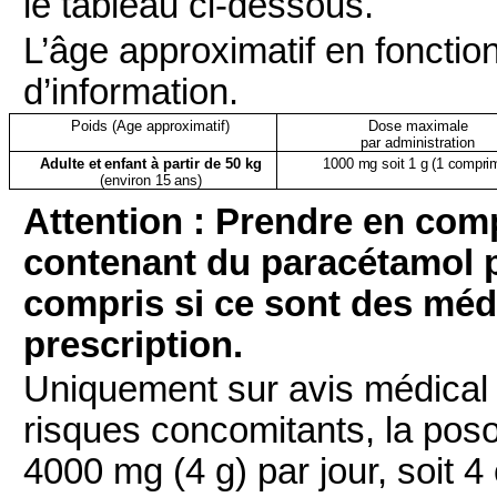
le tableau ci‑dessous.
L’âge approximatif en fonction
d’information.
Poids
(Age
approximatif)
Dose maximale
par
administration
Adulte
et
enfant
à
partir de
50 kg
1000
mg
soit
1
g
(1
compri
(environ
15
ans)
Attention : Prendre en co
contenant du paracétamol p
compris si ce sont des mé
prescription.
Uniquement sur avis médical 
risques concomitants, la pos
4000 mg (4 g) par jour, soit 