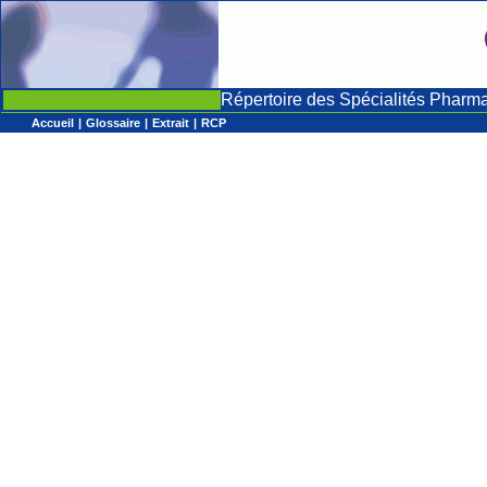
Répertoire des Spécialités Pharm
Accueil
|
Glossaire
|
Extrait
|
RCP