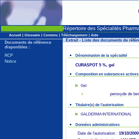
Répertoire des Spécialités Pharm
Accueil
|
Glossaire
|
Contenu
|
Téléchargement
|
Aide
Extrait - Liste des documents de réfé
Documents de référence
disponibles :
RCP
Dénomination de la spécialité
Notice
CURASPOT 5 %, gel
Composition en substances actives
Gel
peroxyde de be
Titulaire(s) de l'autorisation
GALDERMA INTERNATIONAL
Données administratives
Date de l'autorisation :
19/10/2000