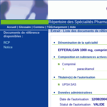
Répertoire des Spécialités Pharm
Accueil
|
Glossaire
|
Contenu
|
Téléchargement
|
Aide
Extrait - Liste des documents de réfé
Documents de référence
disponibles :
RCP
Dénomination de la spécialité
Notice
EFFERALGAN 1000 mg, comprimé
Composition en substances actives
Comprimé
paracétamol
Titulaire(s) de l'autorisation
UPSA SAS
Données administratives
Date de l'autorisation :
12/08/2004
Statut de l'autorisation :
VALIDE