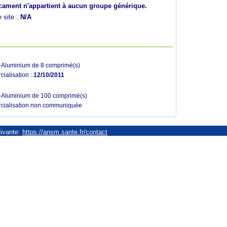
ament n'appartient à aucun groupe générique.
e site :
N/A
-Aluminium de 8 comprimé(s)
ialisation :
12/10/2011
C-Aluminium de 100 comprimé(s)
rcialisation non communiquée
uivante:
https://ansm.sante.fr/contact