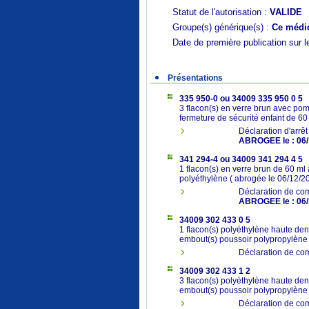
Statut de l'autorisation :
VALIDE
Groupe(s) générique(s) :
Ce médic
Date de première publication sur l
Présentations
335 950-0 ou 34009 335 950 0 5
3 flacon(s) en verre brun avec po
fermeture de sécurité enfant de 60
Déclaration d'arrê
ABROGEE le : 06/
341 294-4 ou 34009 341 294 4 5
1 flacon(s) en verre brun de 60 ml
polyéthylène ( abrogée le 06/12/2
Déclaration de co
ABROGEE le : 06/
34009 302 433 0 5
1 flacon(s) polyéthylène haute de
embout(s) poussoir polypropylène
Déclaration de co
34009 302 433 1 2
3 flacon(s) polyéthylène haute de
embout(s) poussoir polypropylène
Déclaration de com