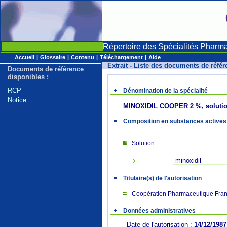
Répertoire des Spécialités Pharm
Accueil
|
Glossaire
|
Contenu
|
Téléchargement
|
Aide
Extrait - Liste des documents de réfé
Documents de référence
disponibles :
RCP
Dénomination de la spécialité
Notice
MINOXIDIL COOPER 2 %, solution
Composition en substances actives
Solution
minoxidil
Titulaire(s) de l'autorisation
Coopération Pharmaceutique Fran
Données administratives
Date de l'autorisation :
14/12/1987