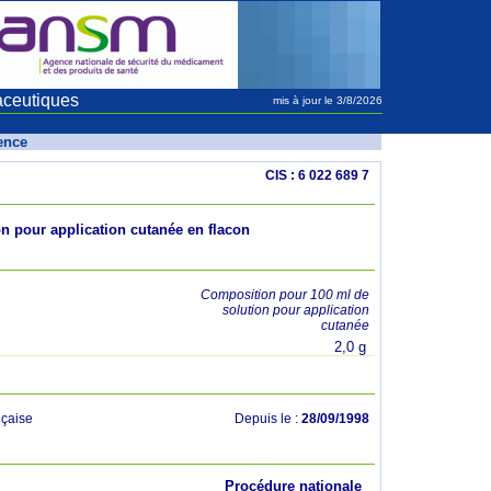
aceutiques
mis à jour le 3/8/2026
rence
CIS : 6 022 689 7
 pour application cutanée en flacon
Composition pour 100 ml de
solution pour application
cutanée
2,0 g
çaise
Depuis le :
28/09/1998
Procédure nationale