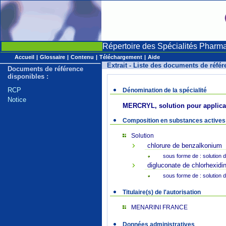
Répertoire des Spécialités Pharm
Accueil
|
Glossaire
|
Contenu
|
Téléchargement
|
Aide
Extrait - Liste des documents de réfé
Documents de référence
disponibles :
RCP
Dénomination de la spécialité
Notice
MERCRYL, solution pour applica
Composition en substances actives
Solution
chlorure de benzalkonium
sous forme de : solution 
digluconate de chlorhexidi
sous forme de : solution 
Titulaire(s) de l'autorisation
MENARINI FRANCE
Données administratives