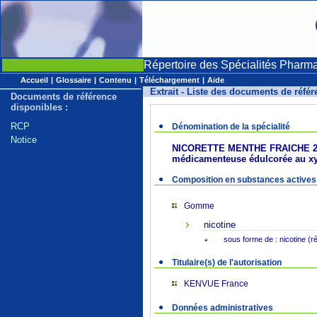
Répertoire des Spécialités Pharm
Accueil
|
Glossaire
|
Contenu
|
Téléchargement
|
Aide
Extrait - Liste des documents de réfé
Documents de référence
disponibles :
RCP
Dénomination de la spécialité
Notice
NICORETTE MENTHE FRAICHE 2
médicamenteuse édulcorée au xyli
Composition en substances actives
Gomme
nicotine
sous forme de : nicotine (r
Titulaire(s) de l'autorisation
KENVUE France
Données administratives