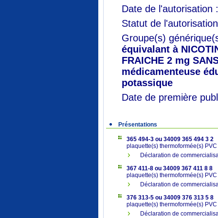
Date de l'autorisation 
Statut de l'autorisatio
Groupe(s) générique(
équivalant à NICOT
FRAICHE 2 mg SANS
médicamenteuse édulc
potassique
Date de première publi
Présentations
365 494-3 ou 34009 365 494 3 2
plaquette(s) thermoformée(s) PV
Déclaration de commerciali
367 411-8 ou 34009 367 411 8 8
plaquette(s) thermoformée(s) PV
Déclaration de commerciali
376 313-5 ou 34009 376 313 5 8
plaquette(s) thermoformée(s) PV
Déclaration de commercialisa