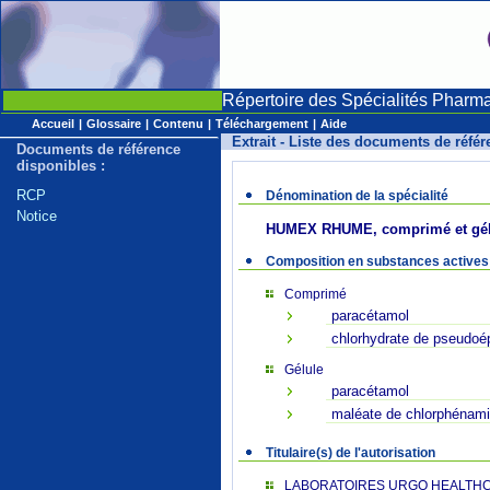
Répertoire des Spécialités Pharm
Accueil
|
Glossaire
|
Contenu
|
Téléchargement
|
Aide
Extrait - Liste des documents de réfé
Documents de référence
disponibles :
RCP
Dénomination de la spécialité
Notice
HUMEX RHUME, comprimé et gél
Composition en substances actives
Comprimé
paracétamol
chlorhydrate de pseudoé
Gélule
paracétamol
maléate de chlorphénam
Titulaire(s) de l'autorisation
LABORATOIRES URGO HEALTH