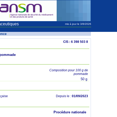
aceutiques
mis à jour le 3/8/2026
rence
CIS : 6 398 503 8
 pommade
Composition pour 100 g de
pommade
50 g
çaise
Depuis le :
01/09/2023
Procédure nationale