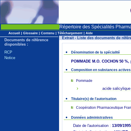
Répertoire des Spécialités Pharm
Accueil
|
Glossaire
|
Contenu
|
Téléchargement
|
Aide
Extrait - Liste des documents de réfé
Documents de référence
disponibles :
RCP
Dénomination de la spécialité
Notice
POMMADE M.O. COCHON 50 %,
Composition en substances actives
Pommade
acide salicylique
Titulaire(s) de l'autorisation
Coopération Pharmaceutique Fran
Données administratives
Date de l'autorisation :
13/09/1995