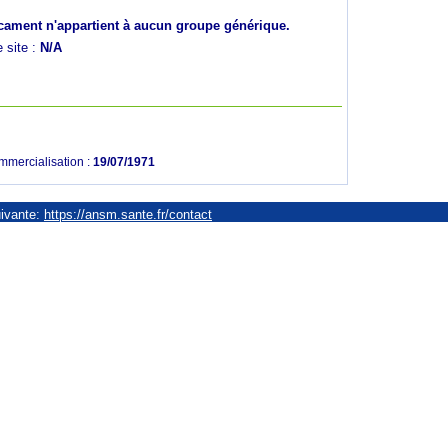
ament n'appartient à aucun groupe générique.
e site :
N/A
mmercialisation :
19/07/1971
uivante:
https://ansm.sante.fr/contact