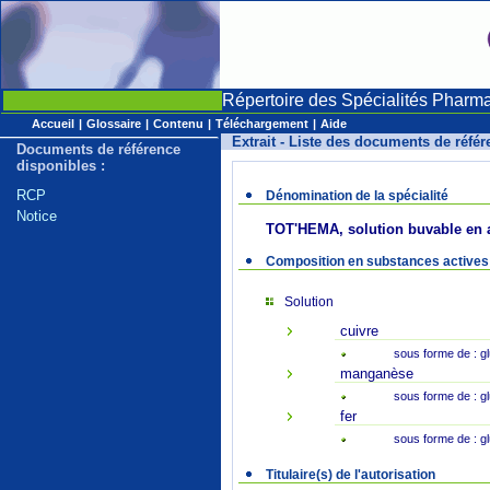
Répertoire des Spécialités Pharm
Accueil
|
Glossaire
|
Contenu
|
Téléchargement
|
Aide
Extrait - Liste des documents de réfé
Documents de référence
disponibles :
RCP
Dénomination de la spécialité
Notice
TOT'HEMA, solution buvable en
Composition en substances actives
Solution
cuivre
sous forme de : g
manganèse
sous forme de : 
fer
sous forme de : g
Titulaire(s) de l'autorisation