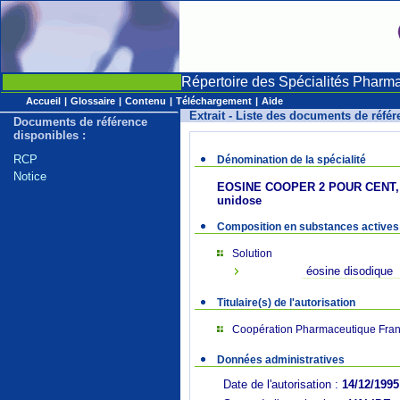
Répertoire des Spécialités Pharm
Accueil
|
Glossaire
|
Contenu
|
Téléchargement
|
Aide
Extrait - Liste des documents de réfé
Documents de référence
disponibles :
RCP
Dénomination de la spécialité
Notice
EOSINE COOPER 2 POUR CENT, sol
unidose
Composition en substances actives
Solution
éosine disodique
Titulaire(s) de l'autorisation
Coopération Pharmaceutique Fran
Données administratives
Date de l'autorisation :
14/12/1995