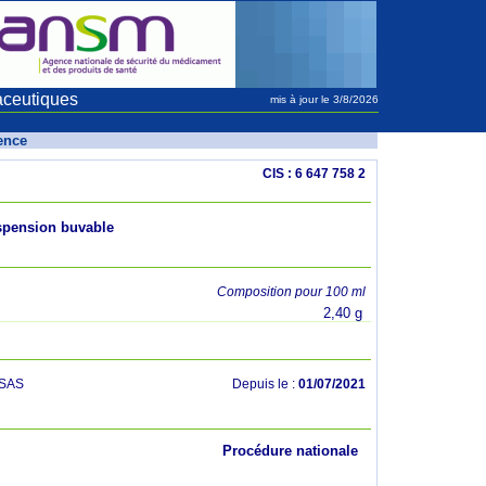
aceutiques
mis à jour le 3/8/2026
rence
CIS : 6 647 758 2
pension buvable
Composition pour 100 ml
2,40 g
SAS
Depuis le :
01/07/2021
Procédure nationale