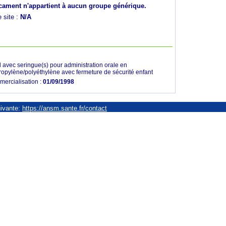
ament n'appartient à aucun groupe générique.
e site :
N/A
l avec seringue(s) pour administration orale en
ropylène/polyéthylène avec fermeture de sécurité enfant
mercialisation :
01/09/1998
uivante:
https://ansm.sante.fr/contact