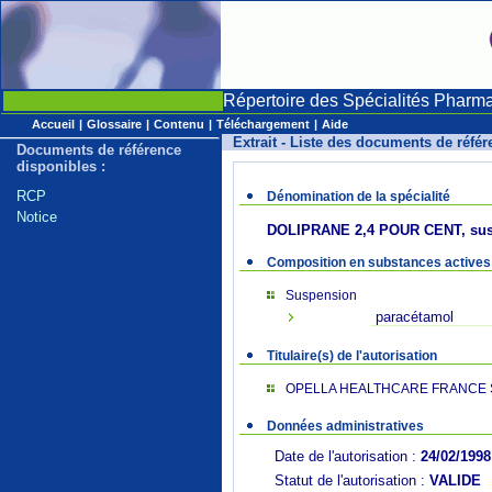
Répertoire des Spécialités Pharm
Accueil
|
Glossaire
|
Contenu
|
Téléchargement
|
Aide
Extrait - Liste des documents de réfé
Documents de référence
disponibles :
RCP
Dénomination de la spécialité
Notice
DOLIPRANE 2,4 POUR CENT, sus
Composition en substances actives
Suspension
paracétamol
Titulaire(s) de l'autorisation
OPELLA HEALTHCARE FRANCE 
Données administratives
Date de l'autorisation :
24/02/1998
Statut de l'autorisation :
VALIDE