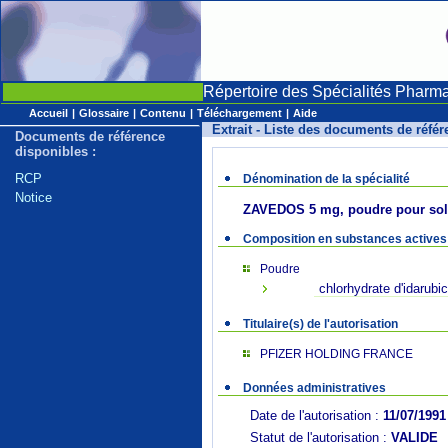
Répertoire des Spécialités Pharm
Accueil
|
Glossaire
|
Contenu
|
Téléchargement
|
Aide
Extrait - Liste des documents de réfé
Documents de référence
disponibles :
RCP
Dénomination de la spécialité
Notice
ZAVEDOS 5 mg, poudre pour solu
Composition en substances actives
Poudre
chlorhydrate d'idarubi
Titulaire(s) de l'autorisation
PFIZER HOLDING FRANCE
Données administratives
Date de l'autorisation :
11/07/1991
Statut de l'autorisation :
VALIDE