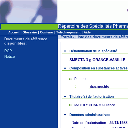
Répertoire des Spécialités Pharm
Accueil
|
Glossaire
|
Contenu
|
Téléchargement
|
Aide
Extrait - Liste des documents de réfé
Documents de référence
disponibles :
RCP
Dénomination de la spécialité
Notice
SMECTA 3 g ORANGE-VANILLE, po
Composition en substances actives
Poudre
diosmectite
Titulaire(s) de l'autorisation
MAYOLY PHARMA France
Données administratives
Date de l'autorisation :
25/11/1988