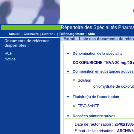
Répertoire des Spécialités Pharm
Accueil
|
Glossaire
|
Contenu
|
Téléchargement
|
Aide
Extrait - Liste des documents de réfé
Documents de référence
disponibles :
RCP
Dénomination de la spécialité
Notice
DOXORUBICINE TEVA 20 mg/10 ml,
Composition en substances actives
Solution
chlorhydrate de doxoru
Titulaire(s) de l'autorisation
TEVA SANTE
Données administratives
Date de l'autorisation :
26/02/1996
Statut de l'autorisation :
ARCHIVé